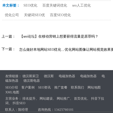
本文标签：
SEO优化
百度关键词优化
seo人工优化
优化公司
关键词SEO优
百度SEO优化
上一篇：
【seo论坛】‍在移动营销上‍想要获得流量是原罪吗？
下一篇：
‍‍怎么做好本地网站SEO优化，优化网站图像让网站视觉效果
友情链接：
德汉斯厨卫
德汉斯
电磁加热器
电磁加热器
电
磁加热器
德汉斯电器
SEO介绍
客户案例
SEO资讯
推广套餐
联系我们
网站地图
XML地图
主营业务：
排名提升
、
网站建设
、
网站推广
、
首页优化
、
抖音下拉
词
、
抖音SEO
联系人：陈经理
咨询热线：13425760101