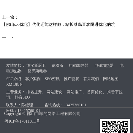
上一篇：
【佛山seo优化】优化还能这样做，站长菜鸟喜欢跳进优化的坑
下一篇：
【网站快速排名】SEO优化人员去学习的互联网内容平台
友情链接：
德汉斯厨卫
德汉斯
电磁加热器
电磁加热器
电
磁加热器
德汉斯电器
SEO介绍
客户案例
SEO资讯
推广套餐
联系我们
网站地图
XML地图
主营业务：
排名提升
、
网站建设
、
网站推广
、
首页优化
、
抖音下拉
词
、
抖音SEO
联系人：陈经理
咨询热线：13425760101
座机：13425760101
Copyright © 佛山市顺的网络工程有限公司
粤ICP备17011811号