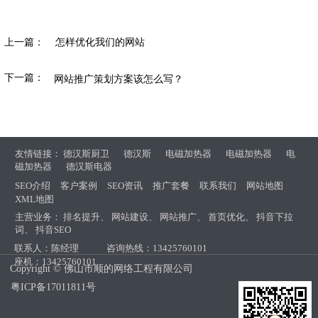
上一篇：
怎样优化我们的网站
下一篇：
网站推广策划方案该怎么写？
友情链接：
德汉斯厨卫
德汉斯
电磁加热器
电磁加热器
电
磁加热器
德汉斯电器
SEO介绍
客户案例
SEO资讯
推广套餐
联系我们
网站地图
XML地图
主营业务：
排名提升
、
网站建设
、
网站推广
、
首页优化
、
抖音下拉
词
、
抖音SEO
联系人：陈经理
咨询热线：13425760101
座机：13425760101
Copyright © 佛山市顺的网络工程有限公司
粤ICP备17011811号