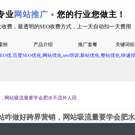
专业
网站推广 ▪
您的行业您做主！
天收费，最透明的SEO收费方式，上一天自动扣一天费用
案例
产品介绍
推广套餐
关键词价
拉案例
快抖霸屏介绍
推广套餐
屏案例
抖音下拉介绍
拉案例
网站多词介绍
答案例
，网站吸流量要学会肥水不流外人田
销案例
设案例
站咋做好跨界营销，网站吸流量要学会肥水
广案例
2019-07-11 14:34 星期4
2221
0评论