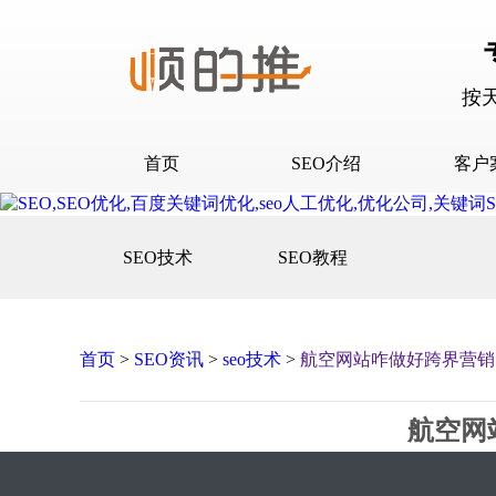
按
首页
SEO介绍
客户
SEO介绍
D音下
SEO技术
SEO教程
合作流程
快抖霸
百度下
百度问
首页
>
SEO资讯
>
seo技术
>
航空网站咋做好跨界营销
口碑营
网站建
航空网
网站推