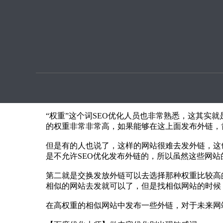
优化提
内容优化别出现敏感词，外链要重视权重优先原则
本文章由SEO优化指导用户上传提供
外链现在其实对于SEO优化的
seo优化
工作非常重要
就建议站长选择权重优先原则。
什么是权重优先原则？
“权重”这个词SEO优化人员也非常熟悉，这其实
的权重非常非常高，如果能够在这上面发布外链，
但是有的人也说了，这样的网站很难去发外链，这
是不允许SEO优化发布外链的，所以虽然这些网
第二就是交换发放外链可以去选择那种权重比较高
相似的网站去发就可以了，但是找相似网站的时候
在高权重的相似网站中发布一些外链，对于未来网