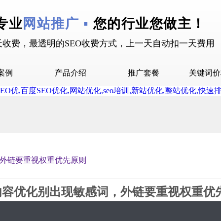
专业
网站推广 ▪
您的行业您做主！
天收费，最透明的SEO收费方式，上一天自动扣一天费用
案例
产品介绍
推广套餐
关键词价
拉案例
快抖霸屏介绍
推广套餐
屏案例
抖音下拉介绍
拉案例
网站多词介绍
答案例
外链要重视权重优先原则
销案例
设案例
内容优化别出现敏感词，外链要重视权重优
广案例
2019-07-22 17:22 星期1
2073
0评论