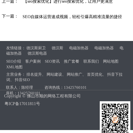
上一篇：
【seo搜索优化】进行seo搜索优化，让用户更满意
下一篇：
SEO自媒体运营速成视频，轻松引爆高精准流量的捷径
友情链接：
德汉斯厨卫
德汉斯
电磁加热器
电磁加热器
电
磁加热器
德汉斯电器
SEO介绍
客户案例
SEO资讯
推广套餐
联系我们
网站地图
XML地图
主营业务：
排名提升
、
网站建设
、
网站推广
、
首页优化
、
抖音下拉
词
、
抖音SEO
联系人：陈经理
咨询热线：13425760101
座机：13425760101
Copyright © 佛山市顺的网络工程有限公司
粤ICP备17011811号