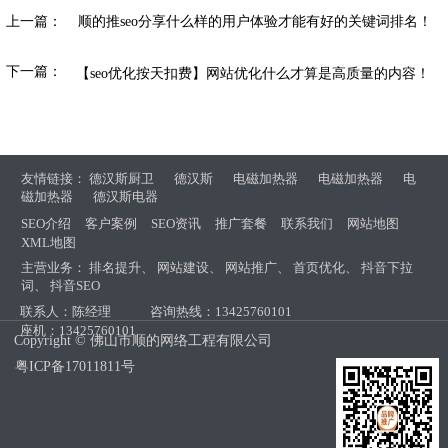
上一篇：
顺的推seo分享什么样的用户体验才能有好的关键词排名！
下一篇：
【seo优化按天扣费】网站优化什么才算是高质量的内容！
友情链接：
德汉斯厨卫
德汉斯
电磁加热器
电磁加热器
电
磁加热器
德汉斯电器
SEO介绍
客户案例
SEO资讯
推广套餐
联系我们
网站地图
XML地图
主营业务：
排名提升
、
网站建设
、
网站推广
、
首页优化
、
抖音下拉
词
、
抖音SEO
联系人：陈经理
咨询热线：13425760101
座机：13425760101
Copyright © 佛山市顺的网络工程有限公司
粤ICP备17011811号