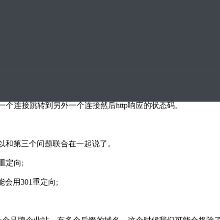
升案例
1?接下来SEO外包服务公司策划将为大家分享相关内容。希望
是301,301属于http状态码中的其中一个状态码，301
是一个连接跳转到另外一个连接然后http响应的状态码。
以和第三个问题联合在一起说了。
重定向;
会用301重定向;