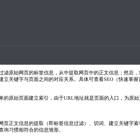
升案例
一个词或者短语，而到目前为止，搜索引擎仅能提供整个原始页
以迎合用户信息查询的习惯。
过滤原始网页的标签信息，从中提取网页中的正文信息；然后，
建立关键字与页面之间的对应关系。具体可查看SEO（快速掌握
来的原始页面建立索引，由于URL地址就是页面的入口，为原始
网页正文信息的提取（即标签信息过滤）、切词、建立关键字索
查询习惯相符合的信息雏形。