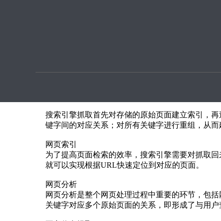
优化提
如何优化搜索引擎,页面分析原理一定要知道！
本文章由
SEO优化
指导用户上传提供
当用户在使用搜索引擎进行查询的时候，使用的是
引擎还需要对原始页面进行一系列的分析和处理，
如何优化搜索引擎,页面分析原理一定要知道
搜索引擎抓取首先对存储的原始页面建立索引，再
键字间的对应关系；对所有关键字进行重组，从而
网页索引
为了提高页面检索的效率，搜索引擎需要对抓取回
就可以实现根据URL快速定位到对应的页面。
网页分析
网页分析是整个网页处理过程中重要的环节，包括
关键字对应多个原始页面的关系，即形成了与用户