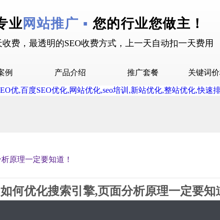
专业
网站推广 ▪
您的行业您做主！
天收费，最透明的SEO收费方式，上一天自动扣一天费用
案例
产品介绍
推广套餐
关键词价
拉案例
快抖霸屏介绍
推广套餐
屏案例
抖音下拉介绍
拉案例
网站多词介绍
答案例
分析原理一定要知道！
销案例
设案例
如何优化搜索引擎,页面分析原理一定要知
广案例
2019-09-04 10:13 星期3
992543
0评论