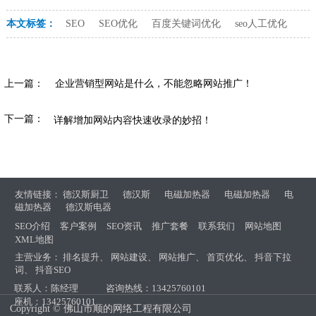
本文标签：
SEO
SEO优化
百度关键词优化
seo人工优化
上一篇：
企业营销型网站是什么，不能忽略网站推广！
下一篇：
详解增加网站内容快速收录的妙招！
友情链接：
德汉斯厨卫
德汉斯
电磁加热器
电磁加热器
电
磁加热器
德汉斯电器
SEO介绍
客户案例
SEO资讯
推广套餐
联系我们
网站地图
XML地图
主营业务：
排名提升
、
网站建设
、
网站推广
、
首页优化
、
抖音下拉
词
、
抖音SEO
联系人：陈经理
咨询热线：13425760101
座机：13425760101
Copyright © 佛山市顺的网络工程有限公司