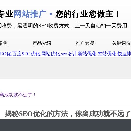
专业
网站推广 ▪
您的行业您做主！
天收费，最透明的SEO收费方式，上一天自动扣一天费用
案例
产品介绍
推广套餐
关键词价
拉案例
快抖霸屏介绍
推广套餐
屏案例
抖音下拉介绍
拉案例
网站多词介绍
答案例
你离成功就不远了！
销案例
设案例
揭秘SEO优化的方法，你离成功就不远
广案例
2019-09-21 15:45 星期6
5833
0评论