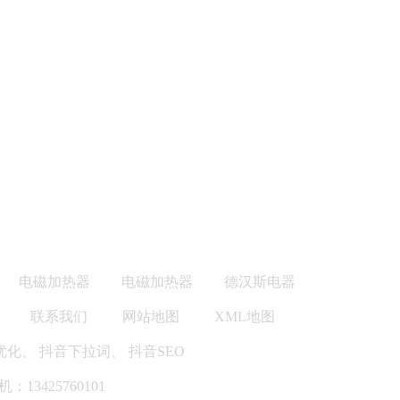
电磁加热器
电磁加热器
德汉斯电器
联系我们
网站地图
XML地图
优化
、
抖音下拉词
、
抖音SEO
机：13425760101