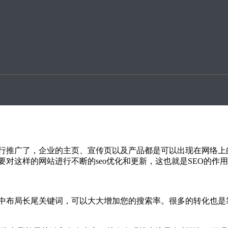
升案例
无关紧要的但是又又相关作用的词语，这种词语对于关键词的搜
想要的东西的关键词输入对话框，然后搜索引擎索引出来的东西
这些商品与自己所购买的东西是有很大的关联的，这些商品也就
行推广了，企业的主页、宣传页以及产品都是可以出现在网络上
对这样的网站进行不断的seo优化和更新，这也就是SEO的作
布局长尾关键词，可以大大增加您的搜索率。很多的转化也是靠长尾