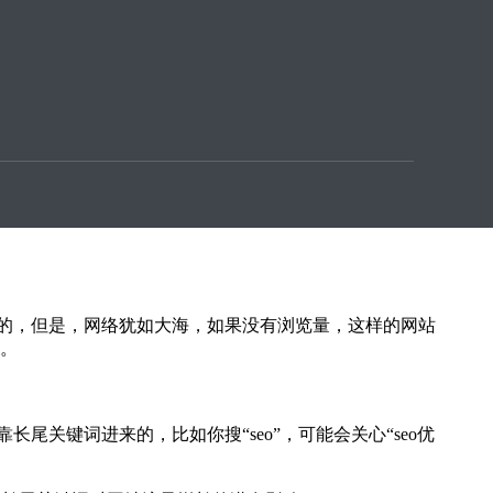
索也是起到很大的作用的。
就是自己想要的东西，但是，在屏幕的下端总是会出现一
是搜索引擎当中的长尾关键词。
的，但是，网络犹如大海，如果没有浏览量，这样的网站
用。
关键词进来的，比如你搜“seo”，可能会关心“seo优