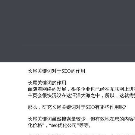
优化提
详解长尾关键词对于SEO的作用！
本文章由SEO优化指导用户上传提供
何谓长尾关键词?就是跟
搜索引擎
所搜索的关键词
众所周知，很多购物者在网络购物的时候是将自己
些与自己想要的东西无关紧要的一些商品，其实，
长尾关键词对于SEO的作用
长尾关键词的作用
而随着网络的发展，很多企业也已经在互联网上进
主页会很快沉没在这汪洋大海之中，所以，这就需要
那么，研究长尾关键词对于SEO有哪些作用呢?
长尾关键词虽然搜索量较少，但有效地在您的内容中
化价格”，“seo优化公司”等等。