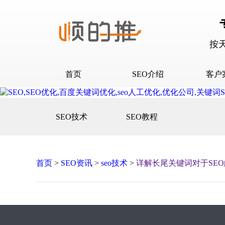
按
首页
SEO介绍
客户
SEO介绍
D音下
SEO技术
SEO教程
合作流程
快抖霸
百度下
百度问
首页
>
SEO资讯
>
seo技术
>
详解长尾关键词对于SE
口碑营
网站建
网站推