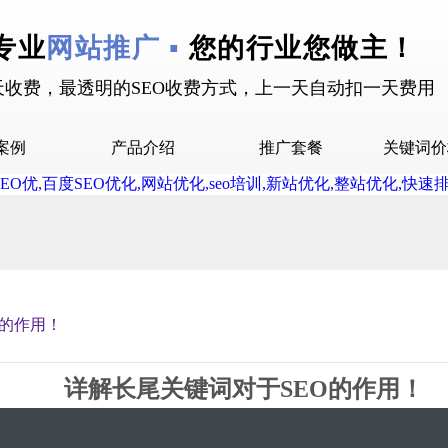
专业
网站推广 ▪
您的行业您做主！
天收费，最透明的SEO收费方式，上一天自动扣一天费用
案例
产品介绍
推广套餐
关键词价
拉案例
快抖霸屏介绍
推广套餐
屏案例
抖音下拉介绍
拉案例
网站多词介绍
答案例
O的作用！
销案例
设案例
详解长尾关键词对于SEO的作用！
广案例
2019-09-23 16:22 星期1
15676
0评论