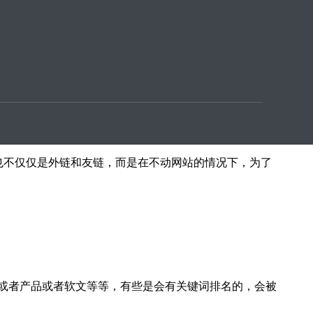
就是问答平台的推广等，这些都是属于网站的【站外seo
后，网站的排名也就会慢慢地提高。
O，也不仅仅是外链和友链，而是在不动网站的情况下，为了
或者产品或者软文等等，有些是会有关键词排名的，会被