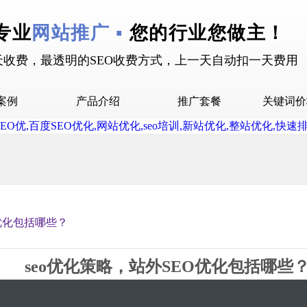
专业
网站推广 ▪
您的行业您做主！
天收费，最透明的SEO收费方式，上一天自动扣一天费用
案例
产品介绍
推广套餐
关键词价
拉案例
快抖霸屏介绍
推广套餐
屏案例
抖音下拉介绍
拉案例
网站多词介绍
答案例
O优化包括哪些？
销案例
设案例
seo优化策略，站外SEO优化包括哪些
广案例
2019-10-10 16:35 星期4
2998
0评论