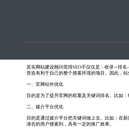
优化提
seo优化策略，站外SEO优化包括哪些？
本文章由
SEO优化
指导用户上传提供
通常我们理解的站外seo优化指的就是网站外部的
优化策略】站外优化内容。由于网站的站外优化是
【站外seo优化策略】站外SEO优化包括哪些？
其实网站建设顾问觉得SEO不仅仅是：收录->排
营造有利于自己的整个搜索环境的项目。因此，站
一、官网站外优化
目的是为了提升官网的权重及关键词排名。比如：
二、媒介平台优化
目的是通过媒介平台把关键词做上去。比如：在新
潜在的用户搜索到，具有一定的推广效果。