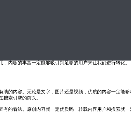
升案例
占用户等问题，对于大多数新网站来说一没有人脉，二没有资源
别是在湖北，企业互联网营销做得如火如荼，如何让您的企业网
用，内容的丰富一定能够吸引到足够的用户来让我们进行转化。
有助的内容。无论是文字，图片还是视频，优质的内容一定能够
在搜索引擎的前头。
固有的看法。原创内容就一定优质吗，转载内容用户和搜索就一