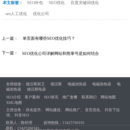
本文标签：
SEO外包
SEO优化
百度关键词优化
seo人工优化
优化公司
上一篇：
单页面有哪些SEO优化技巧？
下一篇：
SEO优化公司详解网站和熊掌号是如何结合
友情链接：
德汉斯厨卫
德汉斯
电磁加热器
电磁加热器
电
磁加热器
德汉斯电器
SEO介绍
客户案例
SEO资讯
推广套餐
联系我们
网站地图
XML地图
主营业务：
排名提升
、
网站建设
、
网站推广
、
首页优化
、
抖音下拉
词
、
抖音SEO
联系人：陈经理
咨询热线：13425760101
座机：13425760101