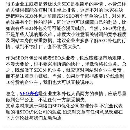
很多企业主或者是老板以为SEO是很简单的事情，不管怎样
的关键词都能在短时间里坐上排名，这是不对的!大家在决
定把网站SEO外包之前应该对SEO有个简单的认识，对外包
的效果有个理性的期待，同时这也可以保障自己的利益，比
如说有些SEO外包公司可能会漫天喊价。当然，SEO优化也
不是某些人说的那么难，难度大小注意看关键词的竞争程度
及网站本身的权重数据。建议企业主多多了解SEO外包的行
情，做到不“抠门”，也不做“冤大头”。
作为SEO外包公司或者SEO从业者，也应该遵循市场规律，
不漫天要价，也不要采用所谓的快排，降低价格拉业务。总
之，既然做了SEO外包业务，就应该对网站对企业主负责，
而不是昧着良心赚钱。当然，如果对于那些想要1分线拿到
10分货的企业主，我们也大可以直接说NO。
总之，
SEO外包
是企业主和外包人员两方的事情，应该尽量
做到公平公正，不让任何一方蒙受损失。
文章素材来源于网络由SEO优化公司整理分享,不完全代表
顺的推SEO优化公司的观点,如您对文章有任何意见欢迎在
下方评论处与我们互动沟通。