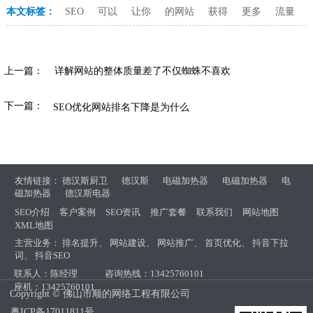
本文标签：
SEO
可以
让你
的网站
获得
更多
流量
上一篇：
详解网站的整体质量差了不仅蜘蛛不喜欢
下一篇：
SEO优化网站排名下降是为什么
友情链接：
德汉斯厨卫
德汉斯
电磁加热器
电磁加热器
电
磁加热器
德汉斯电器
SEO介绍
客户案例
SEO资讯
推广套餐
联系我们
网站地图
XML地图
主营业务：
排名提升
、
网站建设
、
网站推广
、
首页优化
、
抖音下拉
词
、
抖音SEO
联系人：陈经理
咨询热线：13425760101
座机：13425760101
Copyright © 佛山市顺的网络工程有限公司
粤ICP备17011811号