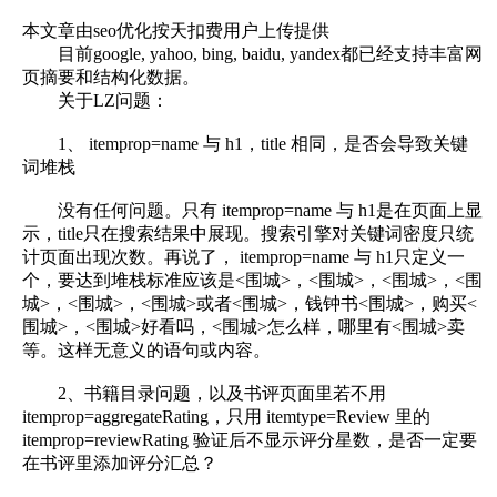
本文章由seo优化按天扣费用户上传提供
目前google, yahoo, bing, baidu, yandex都已经支持丰富网
页摘要和结构化数据。
关于LZ问题：
1、 itemprop=name 与 h1，title 相同，是否会导致关键
词堆栈
没有任何问题。只有 itemprop=name 与 h1是在页面上显
示，title只在搜索结果中展现。搜索引擎对关键词密度只统
计页面出现次数。再说了， itemprop=name 与 h1只定义一
个，要达到堆栈标准应该是<围城>，<围城>，<围城>，<围
城>，<围城>，<围城>或者<围城>，钱钟书<围城>，购买<
围城>，<围城>好看吗，<围城>怎么样，哪里有<围城>卖
等。这样无意义的语句或内容。
2、书籍目录问题，以及书评页面里若不用
itemprop=aggregateRating，只用 itemtype=Review 里的
itemprop=reviewRating 验证后不显示评分星数，是否一定要
在书评里添加评分汇总？