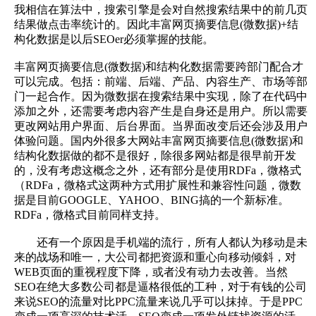
我相信在算法中，搜索引擎是会对自然搜索结果中的前几页
结果做点击率统计的。因此丰富网页摘要信息(微数据)+结
构化数据是以后SEOer必须掌握的技能。
丰富网页摘要信息(微数据)和结构化数据需要跨部门配合才
可以完成。包括：前端、后端、产品、内容生产、市场等部
门一起合作。因为微数据在搜索结果中实现，除了在代码中
添加之外，还需要考虑内容产生是自身还是用户。所以需要
更改网站用户界面、后台界面。当界面改变后还会涉及用户
体验问题。国内外很多大网站丰富网页摘要信息(微数据)和
结构化数据做的都不是很好，除很多网站都是很早前开发
的，没有考虑这概念之外，还有部分是使用RDFa，微格式
（RDFa，微格式这两种方式用扩展性和兼容性问题，微数
据是目前GOOGLE、YAHOO、BING搞的一个新标准。
RDFa，微格式目前同样支持。
还有一个原因是手机端的流行，所有人都认为移动是未
来的战场和唯一，大公司都把资源和重心向移动倾斜，对
WEB页面的重视程度下降，或者没有动力去改善。当然
SEO在绝大多数公司都是逼格很低的工种，对于有钱的公司
来说SEO的流量对比PPC流量来说几乎可以抹掉。于是PPC