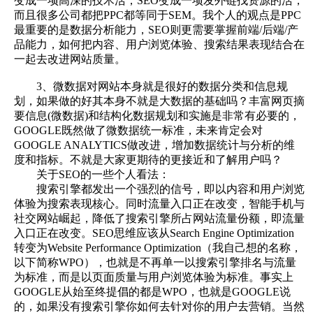
变成一项高深的技术活，SEO变成一项发外链找资源的活，
而且很多公司都把PPC都等同于SEM。我个人的观点是PPC
最重要的是数据分析能力，SEO则更需要掌握前端/后端/产
品能力，如何把内容、用户浏览体验、搜索结果表现结合在
一起去改进网站质量。
3、微数据对网站本身就是很好的数据分类和信息规
划，如果做的好其本身不就是大数据的基础吗？丰富网页摘
要信息(微数据)和结构化数据规划和实施是非常有必要的，
GOOGLE既然做了微数据统一标准，未来肯定会对
GOOGLE ANALYTICS做改进，增加数据统计与分析的维
度和指标。不就是大家更期待的更接近和了解用户吗？
关于SEO的一些个人看法：
搜索引擎都发出一个强烈的信号，即以内容和用户浏览
体验为搜索表现核心。同时流量入口正在改变，智能手机与
社交网站崛起，降低了搜索引擎所占网站流量份额，即流量
入口正在改变。SEO思维应该从Search Engine Optimization
转变为Website Performance Optimization（我自己想的名称，
以下简称WPO），也就是不再单一以搜索引擎排名与流量
为标准，而是以页面质量与用户浏览体验为标准。事实上
GOOGLE从始至终提倡的都是WPO，也就是GOOGLE说
的，如果没有搜索引擎你如何去针对你的用户去营销。当然