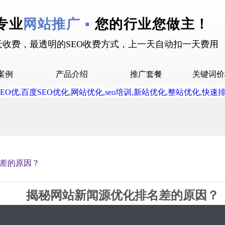
专业
网站推广 ▪
您的行业您做主！
天收费，最透明的SEO收费方式，上一天自动扣一天费用
案例
产品介绍
推广套餐
关键词价
拉案例
快抖霸屏介绍
推广套餐
屏案例
抖音下拉介绍
拉案例
网站多词介绍
答案例
差的原因？
销案例
设案例
揭秘网站新闻源优化排名差的原因？
广案例
2020-07-14 17:26 星期2
16834
0评论