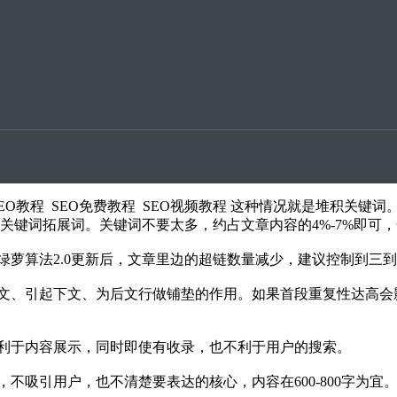
升案例
议 选优质平台发稿。标题选择上，看选的哪些词，百度指数是
录稳定，快照能够定期更新的站点。
EO教程 SEO免费教程 SEO视频教程 这种情况就是堆积关
关键词拓展词。关键词不要太多，约占文章内容的4%-7%即可
绿萝算法2.0更新后，文章里边的超链数量减少，建议控制到三
文、引起下文、为后文行做铺垫的作用。如果首段重复性达高会
利于内容展示，同时即使有收录，也不利于用户的搜索。
不吸引用户，也不清楚要表达的核心，内容在600-800字为宜