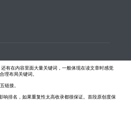
否高，是否是核心词。如果百度指数太高，建议调整为百
键词。还有在内容里面大量关键词，一般体现在读文章时感觉
，合理布局关键词。
到五链接。
影响排名，如果重复性太高收录都很保证。首段原创度保
。