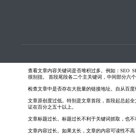
优化提
揭秘网站新闻源优化排名差的原因？
本文章由
SEO优化
用户上传提供
首先查看选择的平台，先排除平台选择的问题。建
度指数相对低一些的长尾词或者是双标题的词。
查看内容里是否存在被降权的链接。建议调整为收
查看文章内容关键词是否堆积过多。例如：SEO S
很别扭。 首段尾段各二个主关键词，中间部分六个
检查文章中是否存在大批量的链接地址。自从百度
文章原创度过低。特别是文章首段，首段起总起全
证在百分之五十以上。
文章标题过长。标题过长不利于关键词抓取，也不
文章内容过长。如果太长，文章的内容可读性不高，