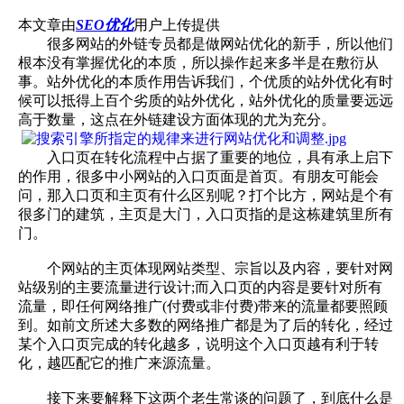
本文章由
SEO优化
用户上传提供
很多网站的外链专员都是做网站优化的新手，所以他们
根本没有掌握优化的本质，所以操作起来多半是在敷衍从
事。站外优化的本质作用告诉我们，个优质的站外优化有时
候可以抵得上百个劣质的站外优化，站外优化的质量要远远
高于数量，这点在外链建设方面体现的尤为充分。
入口页在转化流程中占据了重要的地位，具有承上启下
的作用，很多中小网站的入口页面是首页。有朋友可能会
问，那入口页和主页有什么区别呢？打个比方，网站是个有
很多门的建筑，主页是大门，入口页指的是这栋建筑里所有
门。
个网站的主页体现网站类型、宗旨以及内容，要针对网
站级别的主要流量进行设计;而入口页的内容是要针对所有
流量，即任何网络推广(付费或非付费)带来的流量都要照顾
到。如前文所述大多数的网络推广都是为了后的转化，经过
某个入口页完成的转化越多，说明这个入口页越有利于转
化，越匹配它的推广来源流量。
接下来要解释下这两个老生常谈的问题了，到底什么是