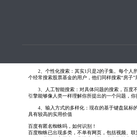
优化提
详解百度匿名蜘蛛，未来的搜索引擎会是什么样？
本文章由seo优化按天扣费用户上传提供
如果说基于现有的技术，那么有几个方向
1、所思即所得,姑且这么命名，比如，你经常在某
帮你展现出新的动作片地址——也就是根据你的搜索
2、个性化搜索：其实1只是2的子集。每个人所
个经常搜索股票基金的用户，他们同样搜索“房子”
3、人工智能搜索：对具体问题的搜索，百度不得
引擎能够像人类一样理解你所提出的一个问题，你
4、输入方式的多样化：现在的基于键盘鼠标的
具有较高的实用价值
百度有匿名蜘蛛吗，如何识别！
百度蜘蛛已出现多类，不单有网页，包括视频、联