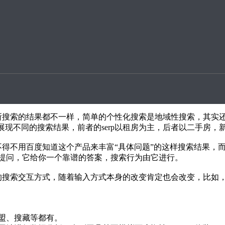
升案例
些寂寞的时段搜索一些寂寞的词语来找寻一些动作片，那么某一
行为，分析出你可能产生的搜索动作，这是google的概念化产
搜索的结果都不一样，简单的个性化搜索是地域性搜索，其实
展现不同的搜索结果，前者的serp以租房为主，后者以二手房，
不用百度知道这个产品来丰富“具体问题”的这样搜索结果，
提问，它给你一个靠谱的答案，搜索行为由它进行。
搜索交互方式，随着输入方式本身的改变肯定也会改变，比如，
盟、搜藏等都有。