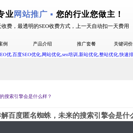
专业
网站推广 ▪
您的行业您做主！
天收费，最透明的SEO收费方式，上一天自动扣一天费用
案例
产品介绍
推广套餐
关键词价
拉案例
快抖霸屏介绍
推广套餐
屏案例
抖音下拉介绍
拉案例
网站多词介绍
答案例
的搜索引擎会是什么样？
销案例
设案例
详解百度匿名蜘蛛，未来的搜索引擎会是什
广案例
2019-03-11 08:54 星期1
8243
2评论