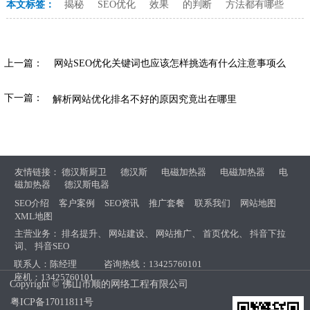
本文标签：
揭秘
SEO优化
效果
的判断
方法都有哪些
上一篇：
网站SEO优化关键词也应该怎样挑选有什么注意事项么
下一篇：
解析网站优化排名不好的原因究竟出在哪里
友情链接：
德汉斯厨卫
德汉斯
电磁加热器
电磁加热器
电
磁加热器
德汉斯电器
SEO介绍
客户案例
SEO资讯
推广套餐
联系我们
网站地图
XML地图
主营业务：
排名提升
、
网站建设
、
网站推广
、
首页优化
、
抖音下拉
词
、
抖音SEO
联系人：陈经理
咨询热线：13425760101
座机：13425760101
Copyright © 佛山市顺的网络工程有限公司
粤ICP备17011811号