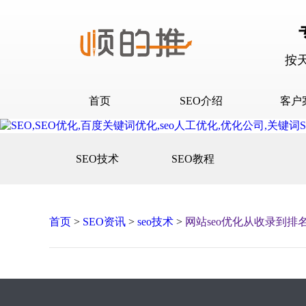
按
首页
SEO介绍
客户
SEO介绍
D音下
SEO技术
SEO教程
合作流程
快抖霸
百度下
百度问
首页
>
SEO资讯
>
seo技术
>
网站seo优化从收录到排
口碑营
网站建
网站推