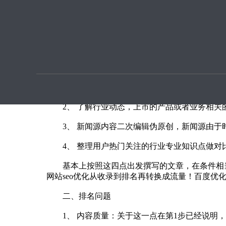
优化提
网站seo优化从收录到排名再转换成流量！
本文章由seo优化按天扣费用户上传提供
一、收录问题
1、 文章要结合热点，不管哪个行业都可以从微
2、 了解行业动态，上市的产品或者业务相关
3、 新闻源内容二次编辑伪原创，新闻源由于
4、 整理用户热门关注的行业专业知识点做对
基本上按照这四点出发撰写的文章，在条件相
网站seo优化从收录到排名再转换成流量！百度优
二、排名问题
1、 内容质量：关于这一点在第1步已经说明，