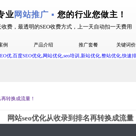
专业
网站推广 ▪
您的行业您做主！
天收费，最透明的SEO收费方式，上一天自动扣一天费用
案例
产品介绍
推广套餐
关键词价
拉案例
快抖霸屏介绍
推广套餐
屏案例
抖音下拉介绍
拉案例
网站多词介绍
答案例
名再转换成流量！
销案例
设案例
网站seo优化从收录到排名再转换成流量
广案例
2019-03-25 14:43 星期1
7622
55评论