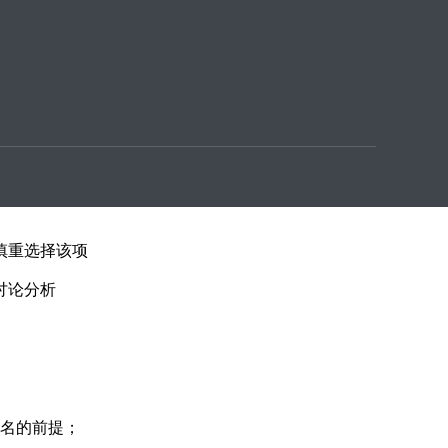
，然后结合行业知识解决用户的诉求；
慎重选择该项
讨论分析
名的前提；