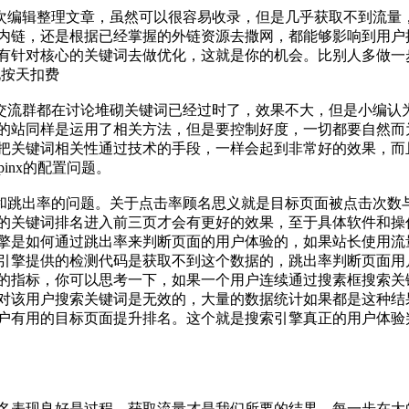
编辑整理文章，虽然可以很容易收录，但是几乎获取不到流量
内链，还是根据已经掌握的外链资源去撒网，都能够影响到用户
有针对核心的关键词去做优化，这就是你的机会。比别人多做一
化按天扣费
流群都在讨论堆砌关键词已经过时了，效果不大，但是小编认
的站同样是运用了相关方法，但是要控制好度，一切都要自然而
把关键词相关性通过技术的手段，一样会起到非常好的效果，而
inx的配置问题。
跳出率的问题。关于点击率顾名思义就是目标页面被点击次数
的关键词排名进入前三页才会有更好的效果，至于具体软件和操
擎是如何通过跳出率来判断页面的用户体验的，如果站长使用流
引擎提供的检测代码是获取不到这个数据的，跳出率判断页面用
的指标，你可以思考一下，如果一个用户连续通过搜素框搜索关
对该用户搜索关键词是无效的，大量的数据统计如果都是这种结
户有用的目标页面提升排名。这个就是搜索引擎真正的用户体验
表现良好是过程，获取流量才是我们所要的结果。每一步在大