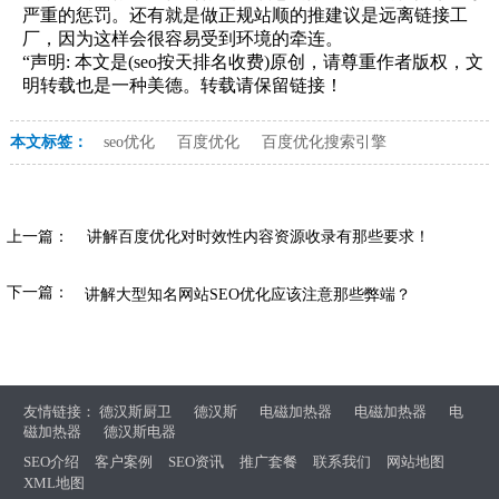
严重的惩罚。还有就是做正规站顺的推建议是远离链接工
厂，因为这样会很容易受到环境的牵连。
“声明: 本文是(seo按天排名收费)原创，请尊重作者版权，文
明转载也是一种美德。转载请保留链接！
本文标签：
seo优化
百度优化
百度优化搜索引擎
上一篇：
讲解百度优化对时效性内容资源收录有那些要求！
下一篇：
讲解大型知名网站SEO优化应该注意那些弊端？
友情链接：
德汉斯厨卫
德汉斯
电磁加热器
电磁加热器
电
磁加热器
德汉斯电器
SEO介绍
客户案例
SEO资讯
推广套餐
联系我们
网站地图
XML地图