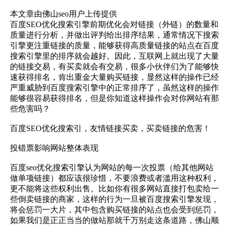
本文章由佛山seo用户上传提供
百度SEO优化搜索引擎前期优化会对链接（外链）的数量和
质量进行分析，并做出评判给出排序结果，通常情况下搜索
引擎更注重链接的质量，能够获得高质量链接的站点在百度
搜索引擎里的排序就会越好。因此，互联网上就出现了大量
的链接交易，有买卖就会有交易，很多小伙伴们为了能够快
速获得排名，肯出重金大量购买链接，显然这样的操作已经
严重威胁到百度搜索引擎中的正常排序了，虽然这样的操作
能够很容易获得排名，但是你知道这样操作会对你网站有那
些危害吗？
百度SEO优化搜索引，友情链接买卖，买卖链接的危害！
投错票影响网站整体表现
百度seo优化搜索引擎认为网站的每一次投票（给其他网站
做单项链接）都应该很珍惜，不要浪费或者滥用这种权利，
更不能将这些权利出售。比如你有很多网站直接打包卖给一
些倒卖链接的商家，这样的行为一旦被百度搜索引擎发现，
将会惩罚一大片，其中包含购买链接的站点也会受到惩罚，
如果我们是正正当当的做站那就千万别走这条道路，佛山顺