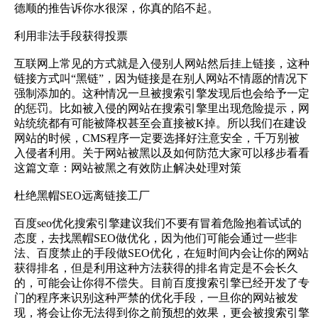
德顺的推告诉你水很深，你真的陷不起。
利用非法手段获得投票
互联网上常见的方式就是入侵别人网站然后挂上链接，这种
链接方式叫“黑链”，因为链接是在别人网站不情愿的情况下
强制添加的。这种情况一旦被搜索引擎发现后也会给予一定
的惩罚。比如被入侵的网站在搜索引擎里出现危险提示，网
站统统都有可能被降权甚至会直接被K掉。所以我们在建设
网站的时候，CMS程序一定要选择好注意安全，千万别被
入侵者利用。关于网站被黑以及如何防范大家可以移步看看
这篇文章：网站被黑之有效防止解决处理对策
杜绝黑帽SEO远离链接工厂
百度seo优化搜索引擎建议我们不要有冒着危险抱着试试的
态度，去找黑帽SEO做优化，因为他们可能会通过一些非
法、百度禁止的手段做SEO优化，在短时间内会让你的网站
获得排名，但是利用这种方法获得的排名肯定是不会长久
的，可能会让你得不偿失。目前百度搜索引擎已经开发了专
门的程序来识别这种严禁的优化手段，一旦你的网站被发
现，将会让你无法得到你之前预想的效果，更会被搜索引擎