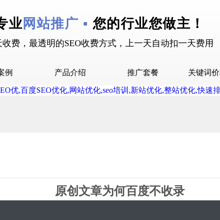
专业
网站推广 ▪
您的行业您做主！
天收费，最透明的SEO收费方式，上一天自动扣一天费用
案例
产品介绍
推广套餐
关键词价
拉案例
快抖霸屏介绍
推广套餐
屏案例
抖音下拉介绍
拉案例
网站多词介绍
答案例
销案例
设案例
原创文章为何百度不收录
广案例
2019-04-13 17:26 星期6
1995
0评论