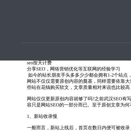
优化提
原创文章为何百度不收录
本文章由seo优化按天扣费用户上传提供
如今的站长朋友手头多多少少都会拥有1-2个站
网站不仅仅需要原创内容的奠基，同样需要依靠大
查看
seo按天计费
分享SEO，网络营销优化等互联网的经验学习
如今的站长朋友手头多多少少都会拥有1-2个站
网站不仅仅需要原创内容的奠基，同样需要依靠大
些站在花钱购买软文，文章质量相对来说也比较高
网站仅仅更新原创内容就够了吗?之前武汉SEO
容只是网站SEO的一部分而已。至于原创文章为
1、新站收录慢
一般而言，新站上线后，首页在数日内便可被收录