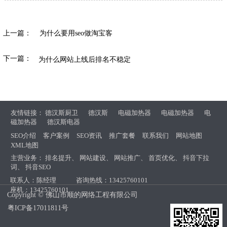
上一篇：
为什么要用seo做淘宝客
下一篇：
为什么网站上线后排名不稳定
友情链接：
德汉斯厨卫
德汉斯
电磁加热器
电磁加热器
电
磁加热器
德汉斯电器
SEO介绍
客户案例
SEO资讯
推广套餐
联系我们
网站地图
XML地图
主营业务：
排名提升
、
网站建设
、
网站推广
、
首页优化
、
抖音下拉
词
、
抖音SEO
联系人：陈经理
咨询热线：13425760101
座机：13425760101
Copyright © 佛山市顺的网络工程有限公司
粤ICP备17011811号