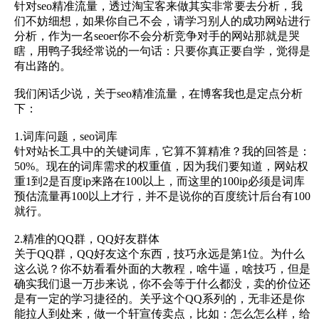
针对seo精准流量，透过淘宝客来做其实非常要去分析，我
们不妨细想，如果你自己不会，请学习别人的成功网站进行
分析，作为一名seoer你不会分析竞争对手的网站那就是哭
瞎，用鸭子我经常说的一句话：只要你真正要自学，觉得是
有出路的。
我们闲话少说，关于seo精准流量，在博客我也是定点分析
下：
1.词库问题，seo词库
针对站长工具中的关键词库，它算不算精准？我的回答是：
50%。现在的词库需求的权重值，因为我们要知道，网站权
重1到2是百度ip来路在100以上，而这里的100ip必须是词库
预估流量再100以上才行，并不是说你的百度统计后台有100
就行。
2.精准的QQ群，QQ好友群体
关于QQ群，QQ好友这个东西，技巧永远是第1位。为什么
这么说？你不妨看看外面的大教程，啥牛逼，啥技巧，但是
确实我们退一万步来说，你不会等于什么都没，卖的价位还
是有一定的学习捷径的。关乎这个QQ系列的，无非还是你
能拉人到处来，做一个轩宣传卖点，比如：怎么怎么样，给