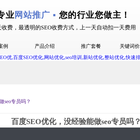
专业
网站推广 ▪
您的行业您做主！
天收费，最透明的SEO收费方式，上一天自动扣一天费用
案例
产品介绍
推广套餐
关键词价
拉案例
快抖霸屏介绍
推广套餐
屏案例
抖音下拉介绍
拉案例
网站多词介绍
答案例
做seo专员吗？
销案例
设案例
百度SEO优化，没经验能做seo专员吗
广案例
2019-04-18 11:57 星期4
2020
0评论