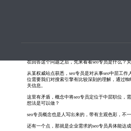
优化提
百度SEO优化，没经验能做seo专员吗？
本文章由seo优化按天扣费用户上传提供
seo专员的职责是做网站优化，没有seo经验能做
百度SEO优化，没经验能做seo专员吗？seo，SEO
在回答这个问题之后，先来看看seo专员是什么？关
从某权威站点获悉，seo专员是对从事seo中层
位需要我们对搜索引擎有比较深刻的理解，通过蜘
关信息。
这里有矛盾，概念中将seo专员定位于中层职位，需
想法是可以做？
seo专员概念也是人写出来的，带有主观色彩，不一
还有一个点，那就是企业需求的seo专员具体能