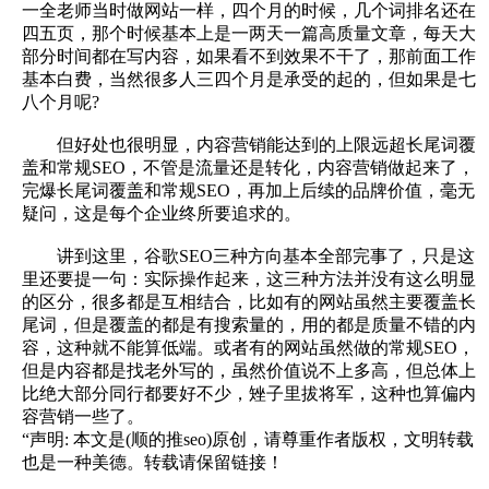
一全老师当时做网站一样，四个月的时候，几个词排名还在
四五页，那个时候基本上是一两天一篇高质量文章，每天大
部分时间都在写内容，如果看不到效果不干了，那前面工作
基本白费，当然很多人三四个月是承受的起的，但如果是七
八个月呢?
但好处也很明显，内容营销能达到的上限远超长尾词覆
盖和常规SEO，不管是流量还是转化，内容营销做起来了，
完爆长尾词覆盖和常规SEO，再加上后续的品牌价值，毫无
疑问，这是每个企业终所要追求的。
讲到这里，谷歌SEO三种方向基本全部完事了，只是这
里还要提一句：实际操作起来，这三种方法并没有这么明显
的区分，很多都是互相结合，比如有的网站虽然主要覆盖长
尾词，但是覆盖的都是有搜索量的，用的都是质量不错的内
容，这种就不能算低端。或者有的网站虽然做的常规SEO，
但是内容都是找老外写的，虽然价值说不上多高，但总体上
比绝大部分同行都要好不少，矬子里拔将军，这种也算偏内
容营销一些了。
“声明: 本文是(顺的推seo)原创，请尊重作者版权，文明转载
也是一种美德。转载请保留链接！