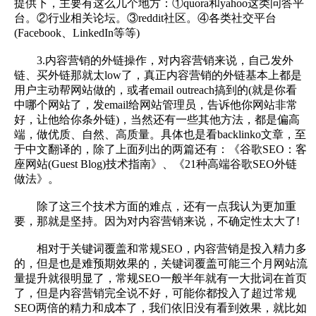
提供下，主要有这么几个地方：①quora和yahoo这类问答平
台。②行业相关论坛。③reddit社区。④各类社交平台
(Facebook、LinkedIn等等)
3.内容营销的外链操作，对内容营销来说，自己发外
链、买外链那就太low了，真正内容营销的外链基本上都是
用户主动帮网站做的，或者email outreach搞到的(就是你看
中哪个网站了，发email给网站管理员，告诉他你网站非常
好，让他给你条外链)，当然还有一些其他方法，都是偏高
端，做优质、自然、高质量。具体也是看backlinko文章，至
于中文翻译的，除了上面列出的两篇还有：《谷歌SEO：客
座网站(Guest Blog)技术指南》、《21种高端谷歌SEO外链
做法》。
除了这三个技术方面的难点，还有一点我认为更加重
要，那就是坚持。因为对内容营销来说，不确定性太大了!
相对于关键词覆盖和常规SEO，内容营销是投入精力多
的，但是也是难预期效果的，关键词覆盖可能三个月网站流
量提升就很明显了，常规SEO一般半年就有一大批词在首页
了，但是内容营销完全说不好，可能你都投入了超过常规
SEO两倍的精力和成本了，我们依旧没有看到效果，就比如