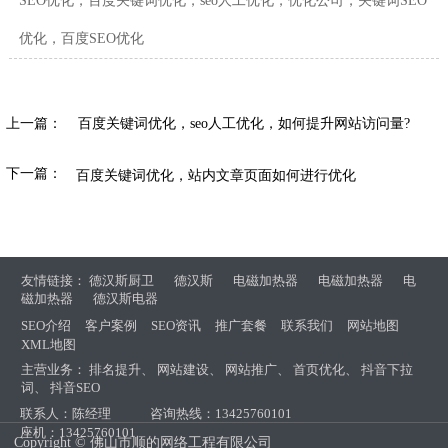
SEO优化，百度关键词优化，seo人工优化，优化公司，关键词SEO
优化，百度SEO优化
上一篇：
百度关键词优化，seo人工优化，如何提升网站访问量?
下一篇：
百度关键词优化，站内文章页面如何进行优化
友情链接：
德汉斯厨卫
德汉斯
电磁加热器
电磁加热器
电
磁加热器
德汉斯电器
SEO介绍
客户案例
SEO资讯
推广套餐
联系我们
网站地图
XML地图
主营业务：
排名提升
、
网站建设
、
网站推广
、
首页优化
、
抖音下拉
词
、
抖音SEO
联系人：陈经理
咨询热线：13425760101
座机：13425760101
Copyright © 佛山市顺的网络工程有限公司