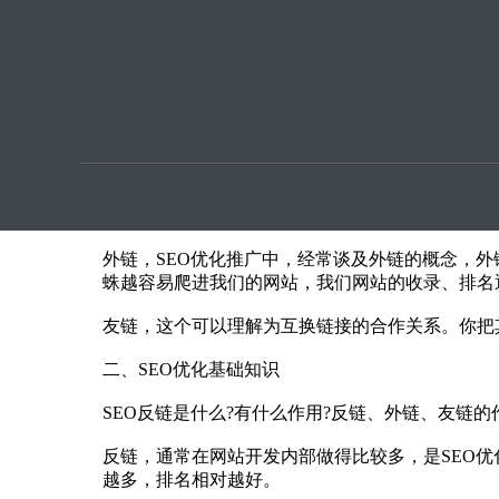
优化提
SEO优化，网站的反链、外链、友链分别是什么意
本文章由seo优化按天扣费用户上传提供
一、什么是反链、外链、友链?
反链，即指反向链接。在SEO优化过程中，它是
网页C上的这个链接，对于网页D来讲，它都是反
外链，SEO优化推广中，经常谈及外链的概念，
蛛越容易爬进我们的网站，我们网站的收录、排名
友链，这个可以理解为互换链接的合作关系。你把
二、SEO优化基础知识
SEO反链是什么?有什么作用?反链、外链、友链的
反链，通常在网站开发内部做得比较多，是SEO
越多，排名相对越好。