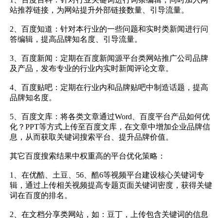
站推荐链接，为网站提升外部链接数量、引导流量。
2、百度知道：针对本行业的一些问题和实时类新闻进行问
答编辑，提高品牌知名度、引导流量。
3、百度新闻：定期在百度新闻源平台类网站推广公司品牌
及产品，发布专业的行业内实时新闻评论文章。
4、百度贴吧：定期在行业内和品牌贴吧中制造话题，提高
品牌知名度。
5、百度文库：将各类文章通过Word、百度平台产品如何优
化？PPT等方式上传至百度文库，在文章中增加企业品牌信
息，从而获取关键词搜索平台、提升品牌价值。
其它百度搜索结果中权重高的平台优化策略：
1、在优酷、土豆、56、酷6等视频平台建设核心关键词专
辑，通过上传相关视频提高专题页面关键词密度，获得关键
词在百度的排名。
2、在文档分享类网站，如：豆丁，上传包含关键词的信息