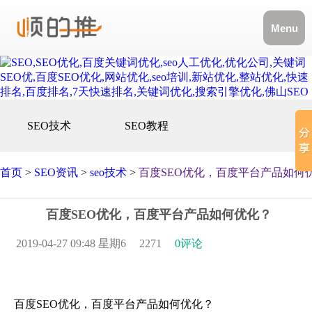
Menu
SEO技术
SEO教程
首页
>
SEO资讯
>
seo技术
>
百度SEO优化，百度平台产品如何
百度SEO优化，百度平台产品如何优化？
2019-04-27 09:48 星期6
2271
0评论
百度SEO优化，百度平台产品如何优化？