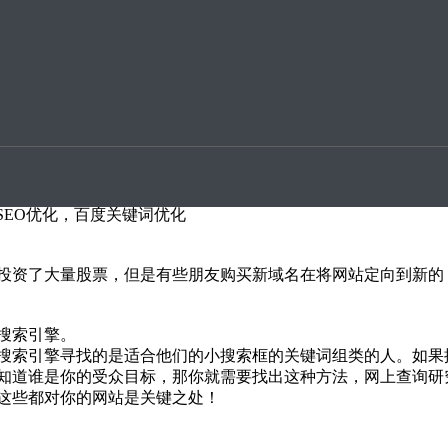
升案例
是我们个人站长的财神爷，得罪不得。但几乎我们每个人都有网
深，情性再诡异，终究也是个机器人，总有它的规律可寻，只要
SEO优化，百度关键词优化
投资了大量股票，但是有些朋友购买新域名在将网站定向到新的
搜索引擎。
搜索引擎寻找的是适合他们的小搜索框的关键词组类的人。如果
知道谁是你的受众目标，那你就需要找出这种方法，网上查询研
这些都对你的网站是关键之处！