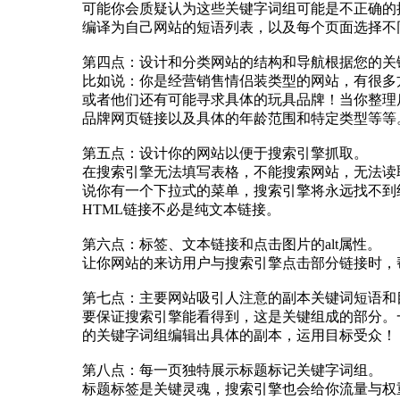
可能你会质疑认为这些关键字词组可能是不正确的搜索，但
编译为自己网站的短语列表，以及每个页面选择不
第四点：设计和分类网站的结构和导航根据您的关
比如说：你是经营销售情侣装类型的网站，有很多方
或者他们还有可能寻求具体的玩具品牌！当你整理
品牌网页链接以及具体的年龄范围和特定类型等等
第五点：设计你的网站以便于搜索引擎抓取。
在搜索引擎无法填写表格，不能搜索网站，无法读取J
说你有一个下拉式的菜单，搜索引擎将永远找不到结
HTML链接不必是纯文本链接。
第六点：标签、文本链接和点击图片的alt属性。
让你网站的来访用户与搜索引擎点击部分链接时，
第七点：主要网站吸引人注意的副本关键词短语和
要保证搜索引擎能看得到，这是关键组成的部分。
的关键字词组编辑出具体的副本，运用目标受众！
第八点：每一页独特展示标题标记关键字词组。
标题标签是关键灵魂，搜索引擎也会给你流量与权