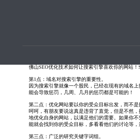
优化提
SEO优化技术如何让搜索引擎喜欢你的网站！
本文章由seo优化按天扣费用户上传提供
众所周知，搜索引擎就是个人网站的衣食父母，也
种又爱又恨的复杂感情。其实，搜索引擎算法再精
网站，做到投其所好，它是不会让我们失望的。
佛山SEO优化技术如何让搜索引擎喜欢你的网站！
第1点：域名对搜索引擎的重要性。
因为搜索引擎就像一个股民，已经在现有的域名上
能会导致惩罚，几周、几月的惩罚都是可能的！
第二点：优化网站要以你的受众目标出发，而不是
呵呵，有朋友要说这真是违背了直觉，但是不然，
地优化自身的网站，以满足他们的需要。如果你不
能就会找到你的受众目标，多看看他们的讨论等，
第三点：广泛的研究关键字词组。