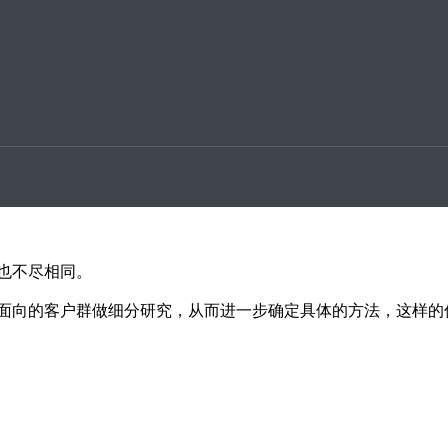
升案例
，还要掌握更高效率的网站seo优化方法，向搜索引擎传递友好
同。 拿到一个网 […]
化，还要掌握更高效率的网站seo优化方法，向搜索引擎传递友
也不尽相同。
面向的客户群做细分研究，从而进一步确定具体的方法，这样的