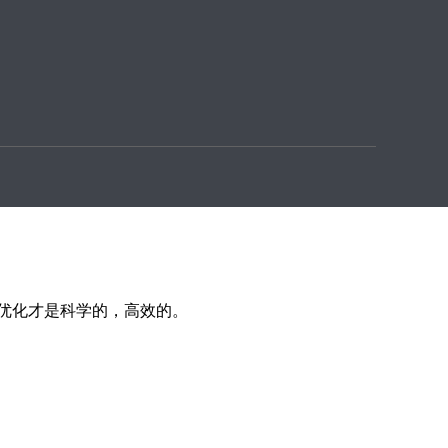
性。 在不同的阶段，优化方法产生的效果有区别。 针对
好性。
优化才是科学的，高效的。