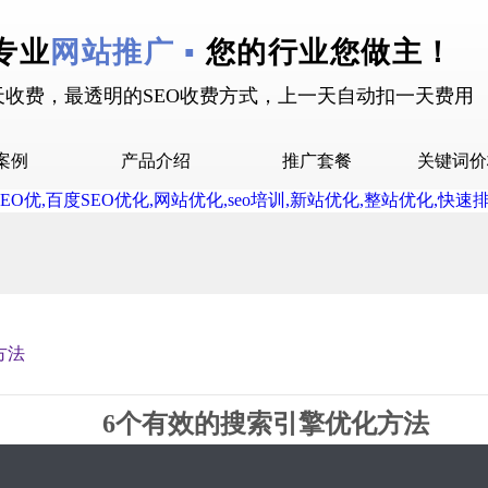
专业
网站推广 ▪
您的行业您做主！
天收费，最透明的SEO收费方式，上一天自动扣一天费用
案例
产品介绍
推广套餐
关键词价
拉案例
快抖霸屏介绍
推广套餐
屏案例
抖音下拉介绍
拉案例
网站多词介绍
答案例
方法
销案例
设案例
6个有效的搜索引擎优化方法
广案例
2019-05-07 17:02 星期2
2322
0评论