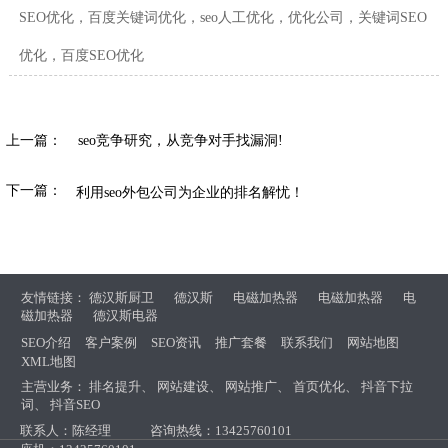
SEO优化，百度关键词优化，seo人工优化，优化公司，关键词SEO
优化，百度SEO优化
上一篇：
seo竞争研究，从竞争对手找漏洞!
下一篇：
利用seo外包公司为企业的排名解忧！
友情链接：
德汉斯厨卫
德汉斯
电磁加热器
电磁加热器
电
磁加热器
德汉斯电器
SEO介绍
客户案例
SEO资讯
推广套餐
联系我们
网站地图
XML地图
主营业务：
排名提升
、
网站建设
、
网站推广
、
首页优化
、
抖音下拉
词
、
抖音SEO
联系人：陈经理
咨询热线：13425760101