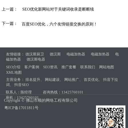
上一篇：
SEO优化新网站对于关键词收录是断断续
下一篇：
百度SEO优化，六个友情链接交换的原则！
友情链接：
德汉斯厨卫
德汉斯
电磁加热器
电磁加热器
电
磁加热器
德汉斯电器
SEO介绍
客户案例
SEO资讯
推广套餐
联系我们
网站地图
XML地图
主营业务：
排名提升
、
网站建设
、
网站推广
、
首页优化
、
抖音下拉
词
、
抖音SEO
联系人：陈经理
咨询热线：13425760101
座机：13425760101
Copyright © 佛山市顺的网络工程有限公司
粤ICP备17011811号