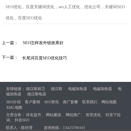
SEO优化，百度关键词优化，seo人工优化，优化公司，关键词SEO
优化，百度SEO优化
上一篇：
SEO怎样发外链效果好
下一篇：
长尾词百度SEO优化技巧
友情链接：
德汉斯厨卫
德汉斯
电磁加热器
电磁加热器
电
磁加热器
德汉斯电器
SEO介绍
客户案例
SEO资讯
推广套餐
联系我们
网站地图
XML地图
主营业务：
排名提升
、
网站建设
、
网站推广
、
首页优化
、
抖音下拉
词
、
抖音SEO
联系人：陈经理
咨询热线：13425760101