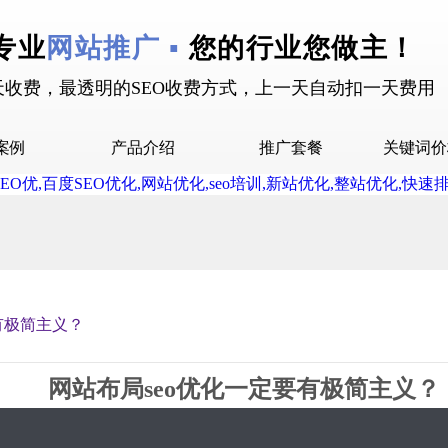
专业
网站推广 ▪
您的行业您做主！
天收费，最透明的SEO收费方式，上一天自动扣一天费用
案例
产品介绍
推广套餐
关键词价
拉案例
快抖霸屏介绍
推广套餐
屏案例
抖音下拉介绍
拉案例
网站多词介绍
答案例
有极简主义？
销案例
设案例
网站布局seo优化一定要有极简主义？
广案例
2019-05-31 11:31 星期5
2337
0评论