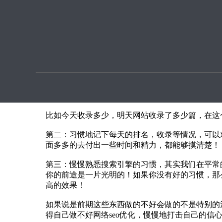
优化提
网站布局seo优化一定要有极简主义？
本文章由SEO优化指导用户上传提供
‍‍做网站seo优化不是说一天两天就能完成的，而
一定要有好习惯！
第1，每天去对这个网站收录情况进行记录
比如今天收录多少，明天网站收录了多少篇，‍‍
第二：‍‍习惯地记下每天的排名，收录等情况，可
面多多的去付出一些时间和精力，都能够摸清楚！
第三：慢慢熟悉搜索引擎的习惯，其实我们在‍‍平
你的前途是一片光明的！如果你没有好的习惯，那
高的效果！
如果说是前期这些东西做的不好会做的‍‍不是特别
得自己做不好网络seo优化，慢慢地打击自己的信