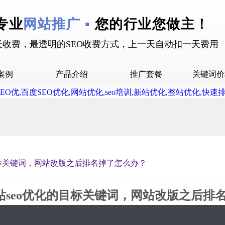
专业
网站推广 ▪
您的行业您做主！
天收费，最透明的SEO收费方式，上一天自动扣一天费用
案例
产品介绍
推广套餐
关键词价
拉案例
快抖霸屏介绍
推广套餐
屏案例
抖音下拉介绍
拉案例
网站多词介绍
答案例
目标关键词，网站改版之后排名掉了怎么办？
销案例
设案例
站seo优化的目标关键词，网站改版之后排
广案例
2019-06-04 09:24 星期2
2080
0评论