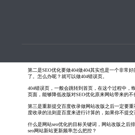
优化提
什么是网站seo优化的目标关键词，网站改版之后
本文章由SEO优化指导用户上传提供
网站改版之后排名掉了，这个事情让许多人感觉到
第1个就是要看一下SEO优化是否经过了大的改
新设计了，这些都改了之后肯定是很难恢复到原先
第二是SEO优化要做404做404其实也是一个
了。怎么办呢？就可以做404错误页。
404错误页，一般会跳转到首页，在这个过程中，
页面，能够降低改版对SEO优化原来网站带来的
第三是重新提交百度收录做网站改版之后一定要重
度收录的法则是百度来进行计算的，如果你不提交
什么是网站seo优化的目标关键词，网站改版之后
seo网站新站更新频率怎么把控？