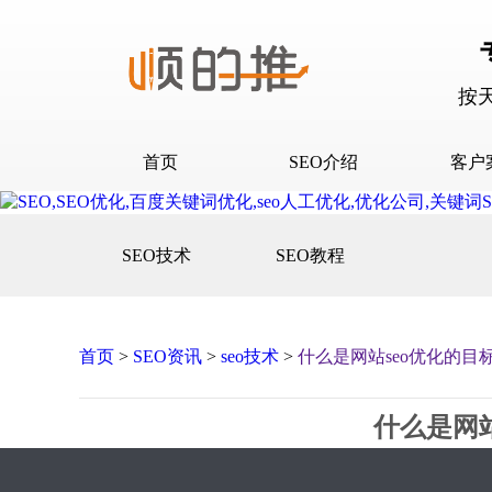
按
首页
SEO介绍
客户
SEO介绍
D音下
SEO技术
SEO教程
合作流程
快抖霸
百度下
百度问
首页
>
SEO资讯
>
seo技术
>
什么是网站seo优化的
口碑营
网站建
什么是网
网站推