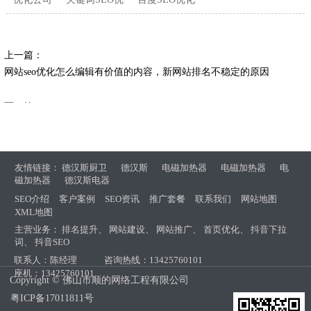
上一篇：
网站seo优化怎么编辑有价值的内容，新网站排名不稳定的原因
下一篇：
【佛山seo】内容推广的有预留链接和非预留链接，网站链
友情链接：
德汉斯厨卫
德汉斯
电磁加热器
电磁加热器
电
磁加热器
德汉斯电器
SEO介绍
客户案例
SEO资讯
推广套餐
联系我们
网站地图
XML地图
主营业务：
排名提升
、
网站建设
、
网站推广
、
首页优化
、
抖音下拉
词
、
抖音SEO
联系人：陈经理
咨询热线：13425760101
座机：13425760101
Copyright © 佛山市顺的网络工程有限公司
粤ICP备17011811号