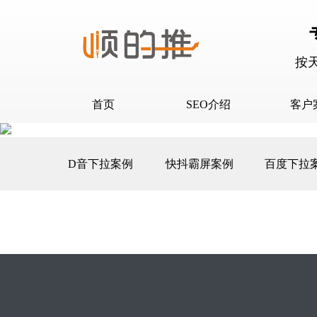
按
首页
SEO介绍
客户
SEO介绍
D音下
D音下拉案例
快抖霸屏案例
百度下拉
合作流程
快抖霸
百度下
百度问
口碑营
网站建
网站推