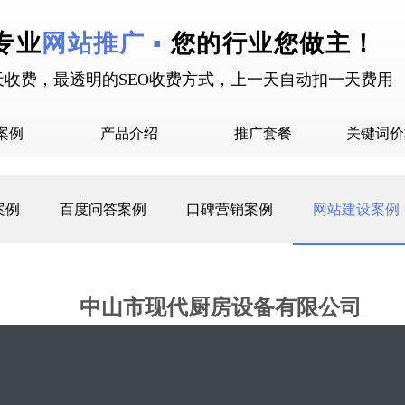
专业
网站推广 ▪
您的行业您做主！
天收费，最透明的SEO收费方式，上一天自动扣一天费用
案例
产品介绍
推广套餐
关键词价
拉案例
快抖霸屏介绍
推广套餐
案例
百度问答案例
口碑营销案例
网站建设案例
屏案例
抖音下拉介绍
拉案例
网站多词介绍
答案例
中山市现代厨房设备有限公司
销案例
设案例
2020-06-16 15:13 星期2
2101
0评论
广案例