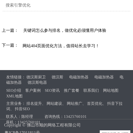
搜索引擎优化
上一篇：
关键词怎么参与排名，做优化必须懂用户体验
下一篇：
网站404页面优化方法，值得站长去学习！
友情链接：
德汉斯厨卫
德汉斯
电磁加热器
电磁加热器
电
磁加热器
德汉斯电器
SEO介绍
客户案例
SEO资讯
推广套餐
联系我们
网站地图
XML地图
主营业务：
排名提升
、
网站建设
、
网站推广
、
首页优化
、
抖音下拉
词
、
抖音SEO
联系人：陈经理
咨询热线：13425760101
座机：13425760101
Copyright © 佛山市顺的网络工程有限公司
粤ICP备17011811号