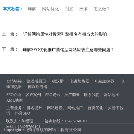
本文标签：
详解
网站优化
到底
应该
怎么做？
上一篇：
详解网站属性对搜索引擎排名有相当大的影响
下一篇：
详解SEO优化推广营销型网站应该注意哪些问题？
友情链接：
德汉斯厨卫
德汉斯
电磁加热器
电磁加热器
电
磁加热器
德汉斯电器
SEO介绍
客户案例
SEO资讯
推广套餐
联系我们
网站地图
XML地图
主营业务：
排名提升
、
网站建设
、
网站推广
、
首页优化
、
抖音下拉
词
、
抖音SEO
联系人：陈经理
咨询热线：13425760101
座机：13425760101
Copyright © 佛山市顺的网络工程有限公司