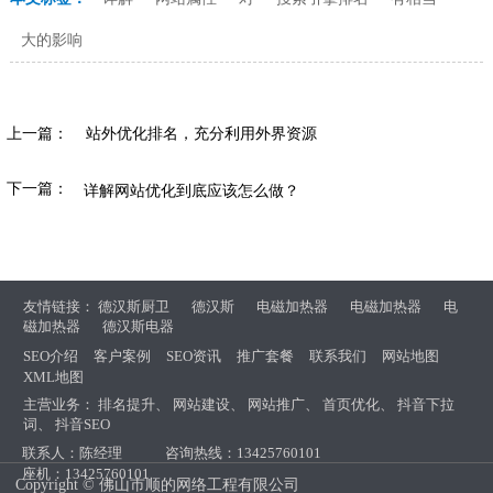
大的影响
上一篇：
站外优化排名，充分利用外界资源
下一篇：
详解网站优化到底应该怎么做？
友情链接：
德汉斯厨卫
德汉斯
电磁加热器
电磁加热器
电
磁加热器
德汉斯电器
SEO介绍
客户案例
SEO资讯
推广套餐
联系我们
网站地图
XML地图
主营业务：
排名提升
、
网站建设
、
网站推广
、
首页优化
、
抖音下拉
词
、
抖音SEO
联系人：陈经理
咨询热线：13425760101
座机：13425760101
Copyright © 佛山市顺的网络工程有限公司