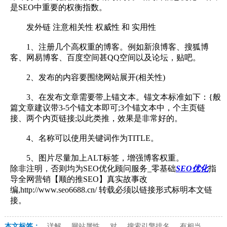
是SEO中重要的权衡指数。
发外链 注意相关性 权威性 和 实用性
1、注册几个高权重的博客。例如新浪博客、搜狐博
客、网易博客、百度空间甚QQ空间以及论坛，贴吧。
2、发布的内容要围绕网站展开(相关性)
3、在发布文章需要带上锚文本。锚文本标准如下：{般
篇文章建议带3-5个锚文本即可;3个锚文本中，个主页链
接、两个内页链接;以此类推，效果是非常好的。
4、名称可以使用关键词作为TITLE。
5、图片尽量加上ALT标签，增强博客权重。
除非注明，否则均为SEO优化顾问服务_零基础
SEO优化
指
导全网营销【顺的推SEO】真实故事改
编,http://www.seo6688.cn/ 转载必须以链接形式标明本文链
接。
本文标签：
详解
网站属性
对
搜索引擎排名
有相当