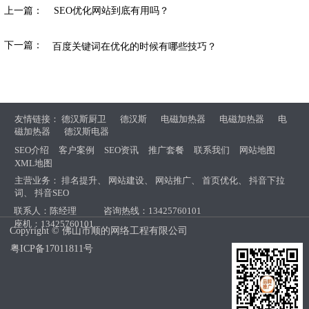
上一篇：
SEO优化网站到底有用吗？
下一篇：
百度关键词在优化的时候有哪些技巧？
友情链接：
德汉斯厨卫
德汉斯
电磁加热器
电磁加热器
电
磁加热器
德汉斯电器
SEO介绍
客户案例
SEO资讯
推广套餐
联系我们
网站地图
XML地图
主营业务：
排名提升
、
网站建设
、
网站推广
、
首页优化
、
抖音下拉
词
、
抖音SEO
联系人：陈经理
咨询热线：13425760101
座机：13425760101
Copyright © 佛山市顺的网络工程有限公司
粤ICP备17011811号