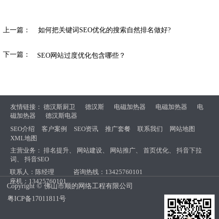
上一篇：
如何把关键词SEO优化的搜索自然排名做好?
下一篇：
SEO网站过度优化包含哪些？
友情链接：
德汉斯厨卫
德汉斯
电磁加热器
电磁加热器
电
磁加热器
德汉斯电器
SEO介绍
客户案例
SEO资讯
推广套餐
联系我们
网站地图
XML地图
主营业务：
排名提升
、
网站建设
、
网站推广
、
首页优化
、
抖音下拉
词
、
抖音SEO
联系人：陈经理
咨询热线：13425760101
座机：13425760101
Copyright © 佛山市顺的网络工程有限公司
粤ICP备17011811号